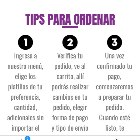
TIPS PARA ORDENAR
Ingresa a
Verifica tu
Una vez
nuestro menú,
pedido, ve al
confirmado tu
elige los
carrito, allí
pago,
platillos de tu
podrás realizar
comenzaremos
preferencia,
cambios en tu
a preparar tu
cantidad,
pedido, elegir
pedido.
adicionales sin
forma de pago
Cuando esté
importar el
y tipo de envío
listo, te
pedido
(recogida o
avisaremos y
0