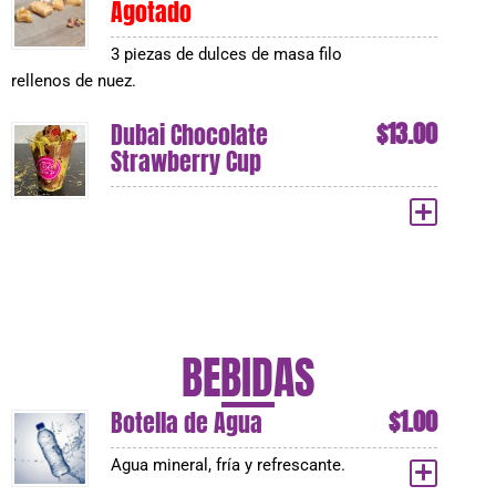
Agotado
0
3 piezas de dulces de masa filo
rellenos de nuez.
$
13.00
Dubai Chocolate
Strawberry Cup
BEBIDAS
$
1.00
Botella de Agua
Agua mineral, fría y refrescante.